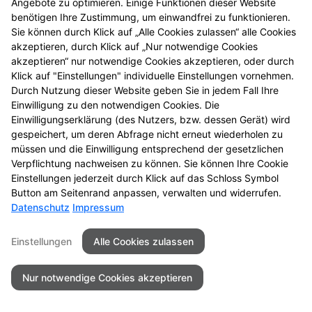
Angebote zu optimieren. Einige Funktionen dieser Website
entdecken Sie neue
benötigen Ihre Zustimmung, um einwandfrei zu funktionieren.
Aktionsprodukte und
Sie können durch Klick auf „Alle Cookies zulassen“ alle Cookies
das nächste
akzeptieren, durch Klick auf „Nur notwendige Cookies
Gewinnspiel.
akzeptieren“ nur notwendige Cookies akzeptieren, oder durch
Klick auf "Einstellungen" individuelle Einstellungen vornehmen.
Durch Nutzung dieser Website geben Sie in jedem Fall Ihre
Einwilligung zu den notwendigen Cookies. Die
Einwilligungserklärung (des Nutzers, bzw. dessen Gerät) wird
gespeichert, um deren Abfrage nicht erneut wiederholen zu
Kontakt
Impressum
Datenschutz
müssen und die Einwilligung entsprechend der gesetzlichen
Barrierefreiheit
Verpflichtung nachweisen zu können. Sie können Ihre Cookie
Einstellungen jederzeit durch Klick auf das Schloss Symbol
© 2026 Römer-Apotheke
Button am Seitenrand anpassen, verwalten und widerrufen.
Datenschutz
Impressum
Einstellungen
Alle Cookies zulassen
Nur notwendige Cookies akzeptieren